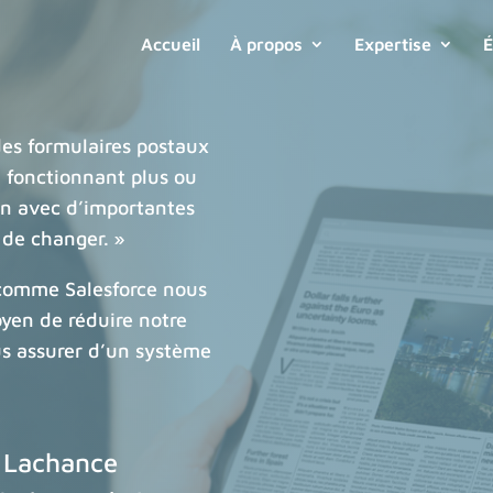
Accueil
À propos
Expertise
É
des formulaires postaux
b fonctionnant plus ou
on avec d’importantes
s de changer. »
 comme Salesforce nous
yen de réduire notre
s assurer d’un système
e Lachance