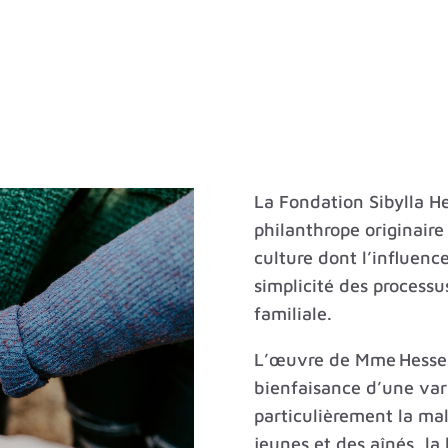
La Fondation Sibylla H
philanthrope originair
culture dont l’influence
simplicité des processus
familiale.
L’œuvre de Mme Hesse 
bienfaisance d’une vari
particulièrement la mal
jeunes et des aînés, la