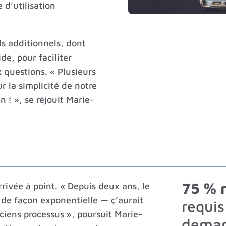
 d’utilisation
s additionnels, dont
de, pour faciliter
x questions. « Plusieurs
 la simplicité de notre
n ! », se réjouit Marie-
75 % 
rrivée à point. « Depuis deux ans, le
e façon exponentielle — ç’aurait
requis
ciens processus », poursuit Marie-
dema